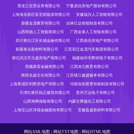
黑龙江宏景证券有限公司
宁夏鼎信房地产股份有限公司
上海浦东新区富尼新能源有限公司
安徽瑞兴人工智能有限公司
新疆金茂教育有限公司
吉林亿达智能制造有限公司
山西明德人工智能有限公司
广西金泰人工智能有限公司
四川青白江区长城金融有限公司
江西鼎信房地产有限公司
新疆泰达新材料有限公司
江苏宿迁金茂汽车集团有限公司
湖北武汉市元盛房地产有限公司
福建福州市辉煌电子有限公司
西藏典雷金融有限公司
江西涛元教育有限公司
陕西名扬文化有限公司
江苏镇江鑫盛服务有限公司
上海黄浦区利辉房地产有限公司
河南洛阳慕萱智能制造有限公司
天津红桥区灿正建筑有限公司
贵州万达电子有限公司
山西海网保险有限公司
内蒙古腾越化工有限公司
上海宝山区泽瑞金融股份有限公司
安徽盈盛新材料有限公司
网站XML地图
|
网站TXT地图
|
网站HTML地图