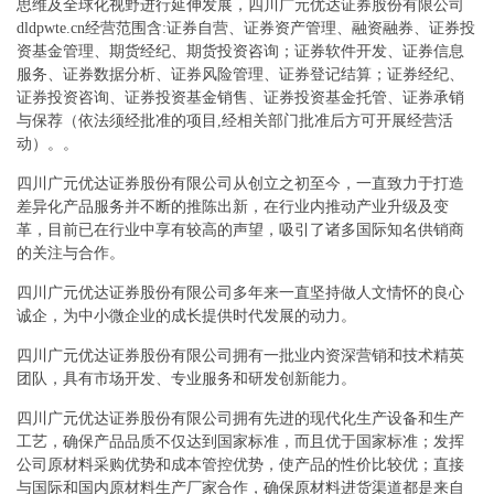
思维及全球化视野进行延伸发展，四川广元优达证券股份有限公司
dldpwte.cn经营范围含:证券自营、证券资产管理、融资融券、证券投
资基金管理、期货经纪、期货投资咨询；证券软件开发、证券信息
服务、证券数据分析、证券风险管理、证券登记结算；证券经纪、
证券投资咨询、证券投资基金销售、证券投资基金托管、证券承销
与保荐（依法须经批准的项目,经相关部门批准后方可开展经营活
动）。。
四川广元优达证券股份有限公司从创立之初至今，一直致力于打造
差异化产品服务并不断的推陈出新，在行业内推动产业升级及变
革，目前已在行业中享有较高的声望，吸引了诸多国际知名供销商
的关注与合作。
四川广元优达证券股份有限公司多年来一直坚持做人文情怀的良心
诚企，为中小微企业的成长提供时代发展的动力。
四川广元优达证券股份有限公司拥有一批业内资深营销和技术精英
团队，具有市场开发、专业服务和研发创新能力。
四川广元优达证券股份有限公司拥有先进的现代化生产设备和生产
工艺，确保产品品质不仅达到国家标准，而且优于国家标准；发挥
公司原材料采购优势和成本管控优势，使产品的性价比较优；直接
与国际和国内原材料生产厂家合作，确保原材料进货渠道都是来自